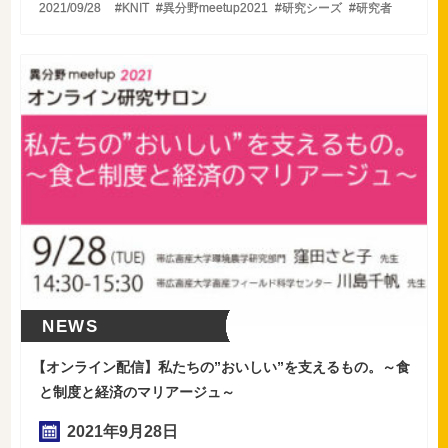
2021/09/28
KNIT
異分野meetup2021
研究シーズ
研究者
NEWS
【
オンライン配信】私たちの”おいしい”を支えるもの。～食
と制度と経済のマリアージュ～
2021年
9
月
28
日