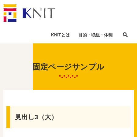
KNIT
とは
目的
・
取組
・
体制
固定
ページサンプル
見出し
3
（大）