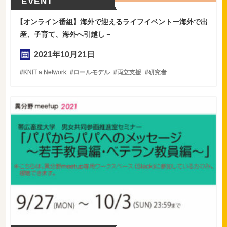
EVENT
【
オンライン番組】海外で迎えるライフイベントー海外で出
産、子育て、海外へ引越し－
2021年
10
月
21
日
KNIT a Network
ロールモデル
両立支援
研究者