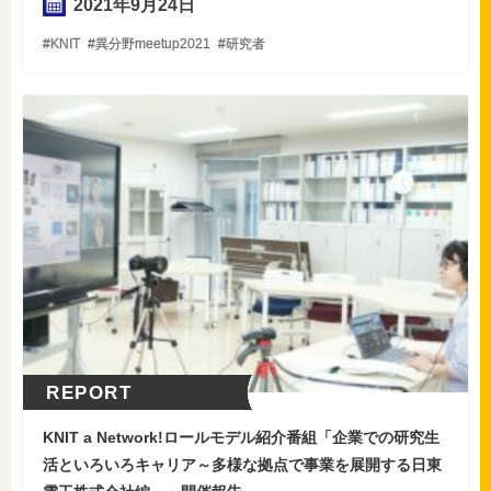
2021年
9
月
24
日
KNIT
異分野meetup2021
研究者
REPORT
KNIT a Network!ロールモデル紹介番組「企業での研究生
活といろいろキャリア～多様な拠点で事業を展開する日東