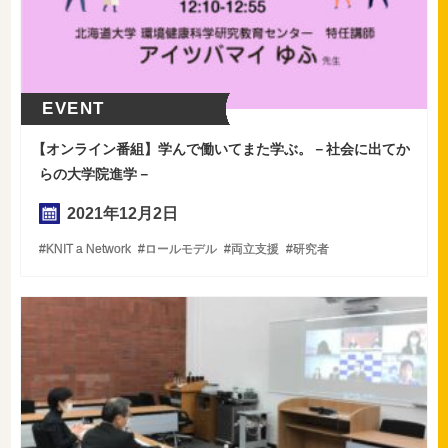
EVENT
【
オンライン番組】学んで働いてまた学ぶ。－社会に出てか
らの大学院進学－
2021年
12
月
2
日
KNIT a Network
ロールモデル
両立支援
研究者