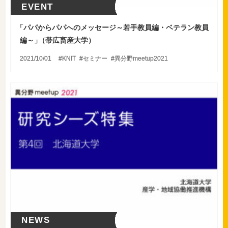
EVENT
「
パパからパパへのメッセージ～若手教員編・ベテラン教員
編～
」
（帯広畜産大学）
2021/10/01
KNIT
セミナー
異分野meetup2021
NEWS