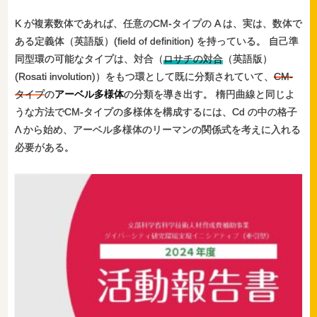
K が複素数体であれば、任意のCM-タイプの A は、実は、数体で
ある定義体（英語版）(field of definition) を持っている。 自己準
同型環の可能なタイプは、対合（
ロサチの対合
（英語版）
(Rosati involution)）をもつ環として既に分類されていて、
CM-
タイプ
の
アーベル多様体
の分類を導き出す。 楕円曲線と同じよ
うな方法でCM-タイプの多様体を構成するには、Cd の中の格子
Λ から始め、アーベル多様体のリーマンの関係式を考えに入れる
必要がある。